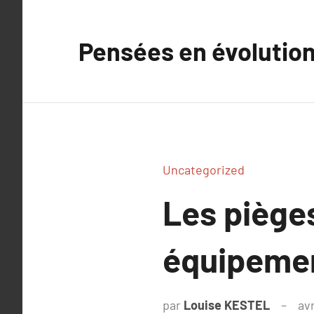
Aller
au
Pensées en évolutio
contenu
Uncategorized
Les pièges
équipemen
par
Louise KESTEL
avr