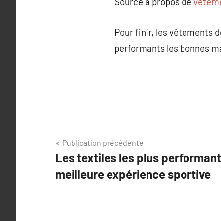
Source à propos de
vêtem
Pour finir, les vêtements d
performants les bonnes mat
Navigation
Publication précédente
Les textiles les plus performan
de
meilleure expérience sportive
l’article