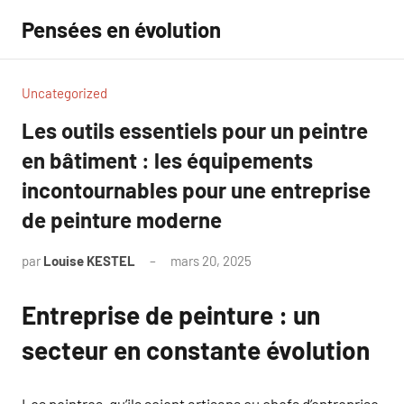
Aller
Pensées en évolution
au
contenu
Uncategorized
Les outils essentiels pour un peintre
en bâtiment : les équipements
incontournables pour une entreprise
de peinture moderne
par
Louise KESTEL
mars 20, 2025
Aucun
commentaire
Entreprise de peinture : un
secteur en constante évolution
Les peintres, qu’ils soient artisans ou chefs d’entreprise,