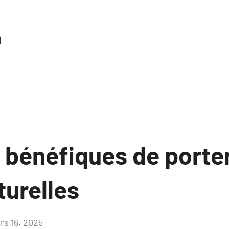
n
s bénéfiques de porte
turelles
rs 16, 2025
Aucun