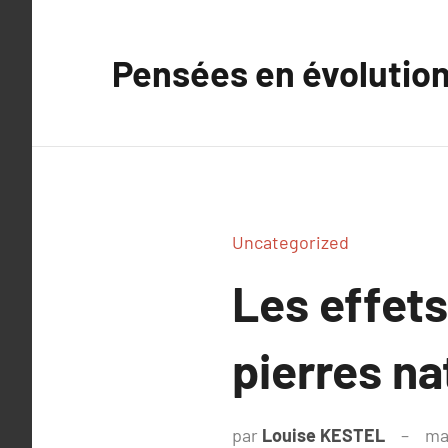
Aller
au
Pensées en évolutio
contenu
Uncategorized
Les effet
pierres na
par
Louise KESTEL
ma