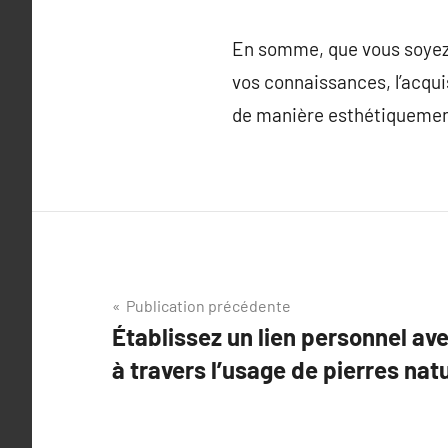
En somme, que vous soyez 
vos connaissances, l’acquis
de manière esthétiquement 
Navigation
Publication précédente
Établissez un lien personnel av
de
à travers l’usage de pierres natu
l’article