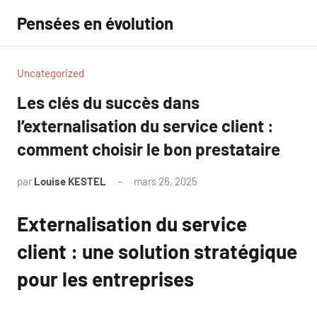
Aller
Pensées en évolution
au
contenu
Uncategorized
Les clés du succès dans
l’externalisation du service client :
comment choisir le bon prestataire
par
Louise KESTEL
mars 26, 2025
Aucun
commentaire
Externalisation du service
client : une solution stratégique
pour les entreprises