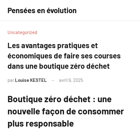
Aller
Pensées en évolution
au
contenu
Uncategorized
Les avantages pratiques et
économiques de faire ses courses
dans une boutique zéro déchet
par
Louise KESTEL
avril 9, 2025
Aucun
commentaire
Boutique zéro déchet : une
nouvelle façon de consommer
plus responsable