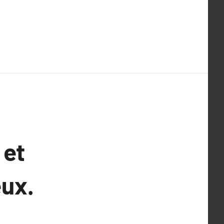
 et
eux.