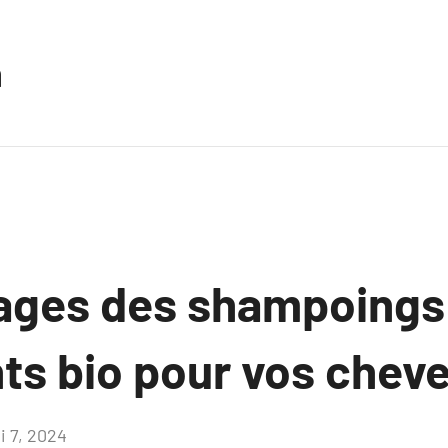
n
ages des shampoings
nts bio pour vos chev
i 7, 2024
Aucun