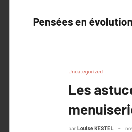
Aller
au
Pensées en évolutio
contenu
Uncategorized
Les astuce
menuiser
par
Louise KESTEL
no