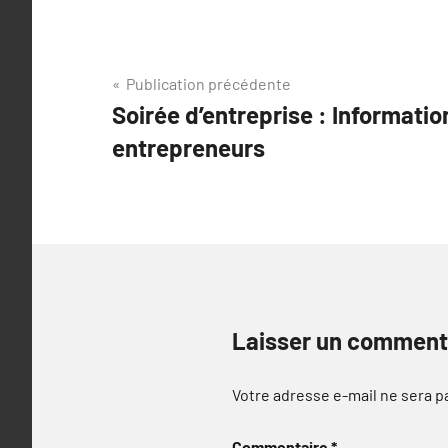
Navigation
Publication précédente
Soirée d’entreprise : Informatio
de
entrepreneurs
l’article
Laisser un comment
Votre adresse e-mail ne sera p
Commentaire
*