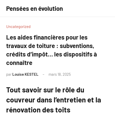
Aller
Pensées en évolution
au
contenu
Uncategorized
Les aides financières pour les
travaux de toiture : subventions,
crédits d’impôt… les dispositifs à
connaître
par
Louise KESTEL
mars 18, 2025
Aucun
commentaire
Tout savoir sur le rôle du
couvreur dans l’entretien et la
rénovation des toits