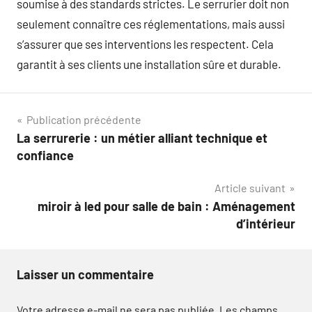
soumise à des standards strictes. Le serrurier doit non
seulement connaître ces réglementations, mais aussi
s’assurer que ses interventions les respectent. Cela
garantit à ses clients une installation sûre et durable.
Navigation
Publication précédente
La serrurerie : un métier alliant technique et
de
confiance
l’article
Article suivant
miroir à led pour salle de bain : Aménagement
d’intérieur
Laisser un commentaire
Votre adresse e-mail ne sera pas publiée.
Les champs