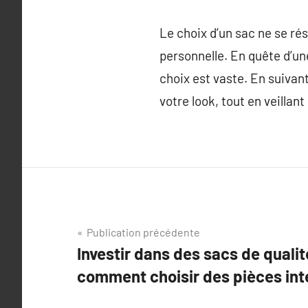
Le choix d’un sac ne se ré
personnelle. En quête d’un
choix est vaste. En suivan
votre look, tout en veillan
Navigation
Publication précédente
Investir dans des sacs de qualit
de
comment choisir des pièces in
l’article