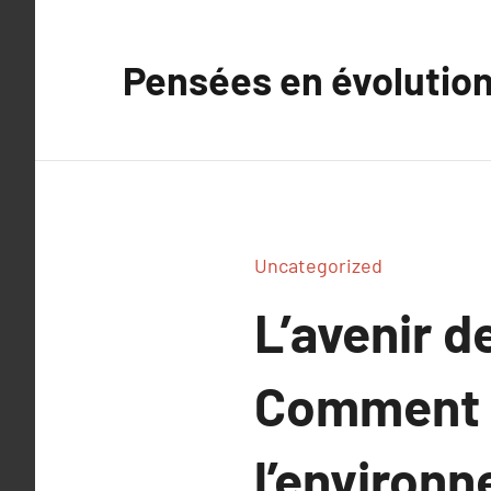
Aller
au
Pensées en évolutio
contenu
Uncategorized
L’avenir d
Comment ê
l’environ