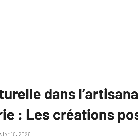
n
turelle dans l’artisan
rie : Les créations po
vier 10, 2026
Aucun