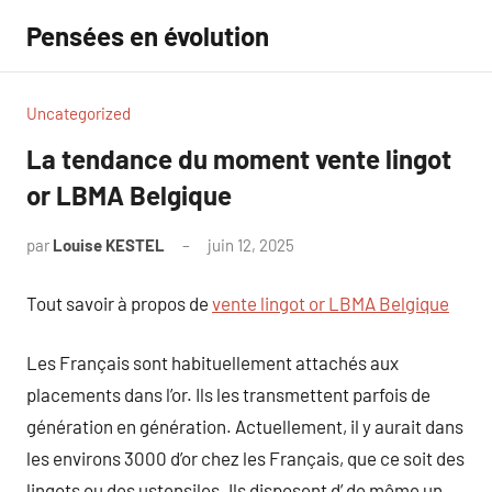
Aller
Pensées en évolution
au
contenu
Uncategorized
La tendance du moment vente lingot
or LBMA Belgique
par
Louise KESTEL
juin 12, 2025
Aucun
commentaire
Tout savoir à propos de
vente lingot or LBMA Belgique
Les Français sont habituellement attachés aux
placements dans l’or. Ils les transmettent parfois de
génération en génération. Actuellement, il y aurait dans
les environs 3000 d’or chez les Français, que ce soit des
lingots ou des ustensiles. Ils disposent d’ de même un