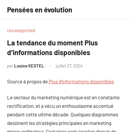
Aller
Pensées en évolution
au
contenu
Uncategorized
La tendance du moment Plus
d’informations disponibles
par
Louise KESTEL
juillet 27, 2024
Aucun
commentaire
Source à propos de
Plus d’informations disponibles
Le secteur du marketing numérique est en constante
rectification, et a vécu un enthousiasme accentué
pendant cette ultime décade. Quelques diagrammes
dessinent les stratégies principales en marketing
micro-ordinateur. Certaines sont ancrées depuis de