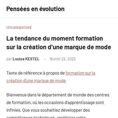
Aller
Pensées en évolution
au
contenu
Uncategorized
La tendance du moment formation
sur la création d’une marque de mode
par
Louise KESTEL
février 22, 2025
Aucun
commentaire
Texte de référence à propos de
formation sur la
création d’une marque de mode
Bienvenue dans le département de monde des centres
de formation, où les occasions d’apprentissage sont
infinies. Que vous souhaitiez développer des
compétences techniques, améliorer votre