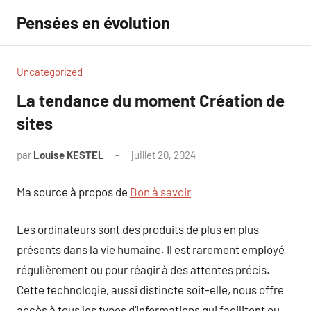
Aller
Pensées en évolution
au
contenu
Uncategorized
La tendance du moment Création de
sites
par
Louise KESTEL
juillet 20, 2024
Aucun
commentaire
Ma source à propos de
Bon à savoir
Les ordinateurs sont des produits de plus en plus
présents dans la vie humaine. Il est rarement employé
régulièrement ou pour réagir à des attentes précis.
Cette technologie, aussi distincte soit-elle, nous offre
accès à tous les types d’informations qui facilitent ou