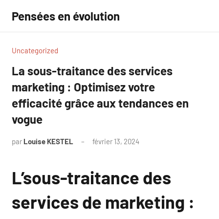
Aller
Pensées en évolution
au
contenu
Uncategorized
La sous-traitance des services
marketing : Optimisez votre
efficacité grâce aux tendances en
vogue
par
Louise KESTEL
février 13, 2024
Aucun
commentaire
L’sous-traitance des
services de marketing :