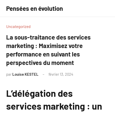
Aller
Pensées en évolution
au
contenu
Uncategorized
La sous-traitance des services
marketing : Maximisez votre
performance en suivant les
perspectives du moment
par
Louise KESTEL
février 13, 2024
Aucun
commentaire
L’délégation des
services marketing : un