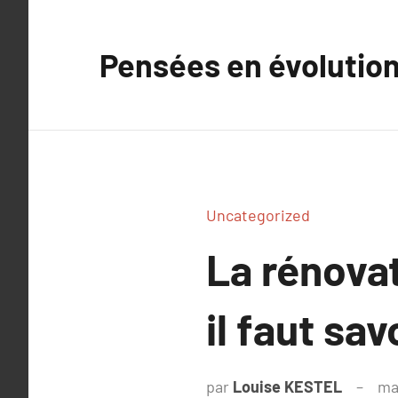
Aller
au
Pensées en évolutio
contenu
Uncategorized
La rénovat
il faut sav
par
Louise KESTEL
ma