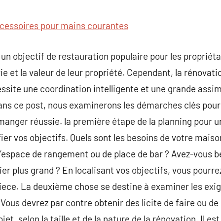
commentaire
cessoires pour mains courantes
un objectif de restauration populaire pour les propriéta
 vie et la valeur de leur propriété. Cependant, la rénovat
site une coordination intelligente et une grande assim
Dans ce post, nous examinerons les démarches clés pour
manger réussie. la première étape de la planning pour u
fier vos objectifs. Quels sont les besoins de votre mais
d’espace de rangement ou de place de bar ? Avez-vous b
r plus grand ? En localisant vos objectifs, vous pourrez
iece. La deuxième chose se destine à examiner les exi
Vous devrez par contre obtenir des licite de faire ou de
et, selon la taille et de la nature de la rénovation. Il e