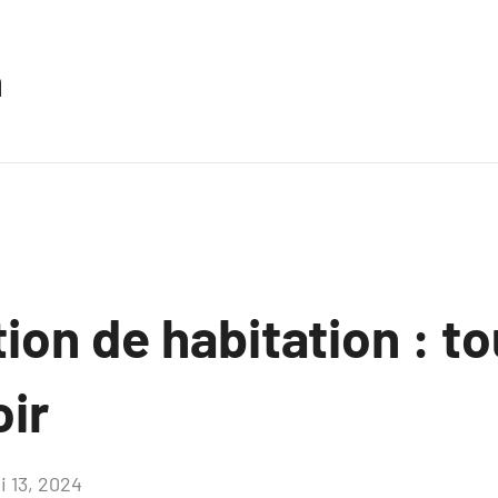
n
ion de habitation : t
oir
i 13, 2024
Aucun