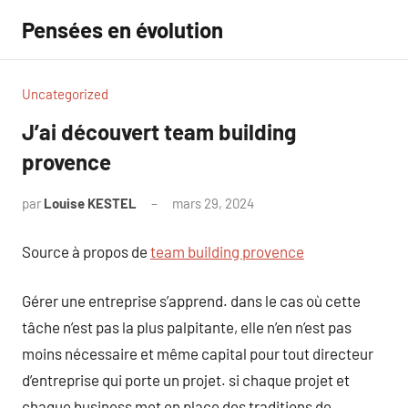
Aller
Pensées en évolution
au
contenu
Uncategorized
J’ai découvert team building
provence
par
Louise KESTEL
mars 29, 2024
Aucun
commentaire
Source à propos de
team building provence
Gérer une entreprise s’apprend. dans le cas où cette
tâche n’est pas la plus palpitante, elle n’en n’est pas
moins nécessaire et même capital pour tout directeur
d’entreprise qui porte un projet. si chaque projet et
chaque business met en place des traditions de