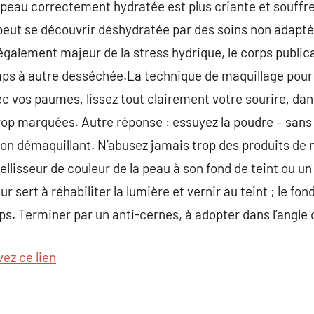
e peau correctement hydratée est plus criante et souffre
 peut se découvrir déshydratée par des soins non adapt
 également majeur de la stress hydrique, le corps publi
mps à autre desséchée.La technique de maquillage pour 
c vos paumes, lissez tout clairement votre sourire, dans
rop marquées. Autre réponse : essuyez la poudre – sans ch
ton démaquillant. N’abusez jamais trop des produits de
llisseur de couleur de la peau à son fond de teint ou un
r sert à réhabiliter la lumière et vernir au teint ; le fond
s. Terminer par un anti-cernes, à adopter dans l’angle de 
vez ce lien