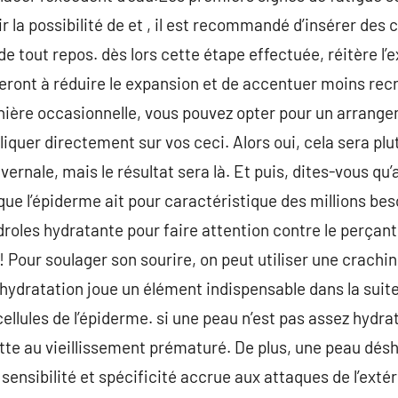
r la possibilité de et , il est recommandé d’insérer des 
de tout repos. dès lors cette étape effectuée, réitère l
eront à réduire le expansion et de accentuer moins recr
ière occasionnelle, vous pouvez opter pour un arrangem
pliquer directement sur vos ceci. Alors oui, cela sera plu
vernale, mais le résultat sera là. Et puis, dites-vous qu’
que l’épiderme ait pour caractéristique des millions beso
roles hydratante pour faire attention contre le perçant. 
 ! Pour soulager son sourire, on peut utiliser une crachin
 L’hydratation joue un élément indispensable dans la sui
cellules de l’épiderme. si une peau n’est pas assez hydra
ette au vieillissement prématuré. De plus, une peau dé
a sensibilité et spécificité accrue aux attaques de l’exté