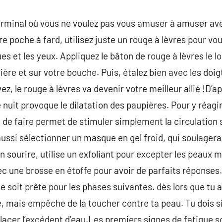
erminal où vous ne voulez pas vous amuser à amuser ave
e poche à fard, utilisez juste un rouge à lèvres pour vo
ues et les yeux. Appliquez le bâton de rouge à lèvres le
ière et sur votre bouche. Puis, étalez bien avec les doig
z, le rouge à lèvres va devenir votre meilleur allié !D’ap
nuit provoque le dilatation des paupières. Pour y réagir 
rt de faire permet de stimuler simplement la circulation 
x aussi sélectionner un masque en gel froid, qui soulage
n sourire, utilise un exfoliant pour excepter les peaux
avec une brosse en étoffe pour avoir de parfaits réponse
le soit prête pour les phases suivantes. dès lors que tu a
e, mais empêche de la toucher contre ta peau. Tu dois 
acer l’excédent d’eau.Les premiers signes de fatigue son