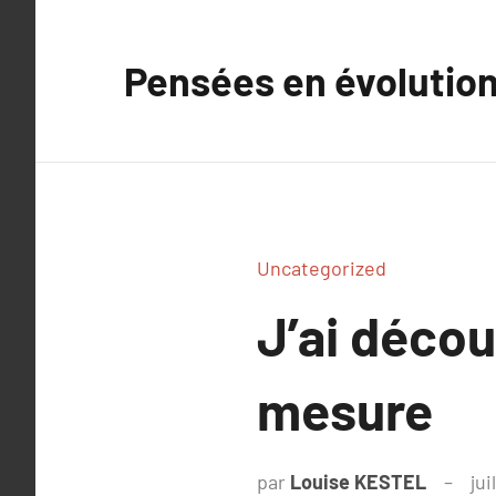
Aller
au
Pensées en évolutio
contenu
Uncategorized
J’ai déco
mesure
par
Louise KESTEL
jui