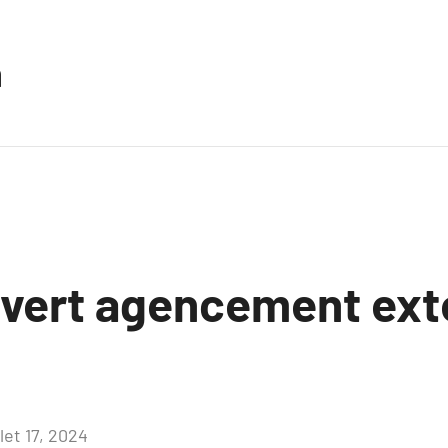
n
uvert agencement ext
llet 17, 2024
Aucun