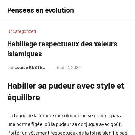
Aller
Pensées en évolution
au
contenu
Uncategorized
Habillage respectueux des valeurs
islamiques
par
Louise KESTEL
mai 12, 2025
Aucun
commentaire
Habiller sa pudeur avec style et
équilibre
La tenue de la femme musulmane ne se résume pas à
une norme figée, où la pudeur se conjugue avec goût.
Porter un vêtement respectueux de la foi ne signifie pas