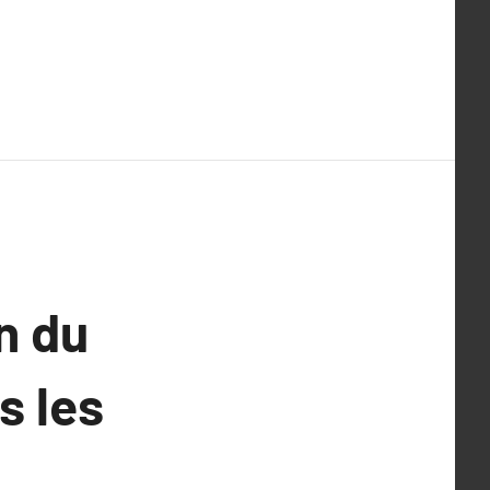
n du
s les