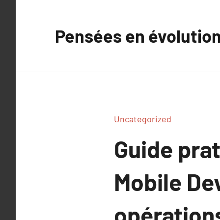
Aller
au
Pensées en évolutio
contenu
Uncategorized
Guide prat
Mobile De
opérations