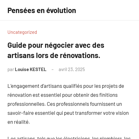
Aller
Pensées en évolution
au
contenu
Uncategorized
Guide pour négocier avec des
artisans lors de rénovations.
par
Louise KESTEL
avril 23, 2025
Aucun
commentaire
L’engagement d’artisans qualifiés pour les projets de
rénovation est essentiel pour obtenir des finitions
professionnelles. Ces professionnels fournissent un
savoir-faire essentiel qui peut transformer votre vision
en réalité.
Les artisans, tels que les électriciens, les plombiers, les