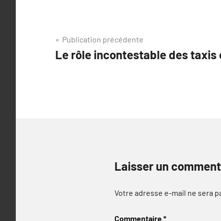
Navigation
Publication précédente
Le rôle incontestable des taxis 
de
l’article
Laisser un comment
Votre adresse e-mail ne sera p
Commentaire
*