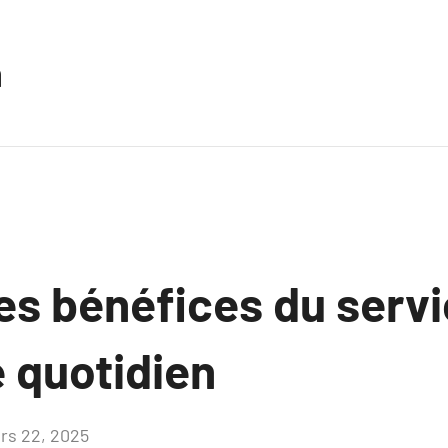
n
es bénéfices du servi
 quotidien
rs 22, 2025
Aucun