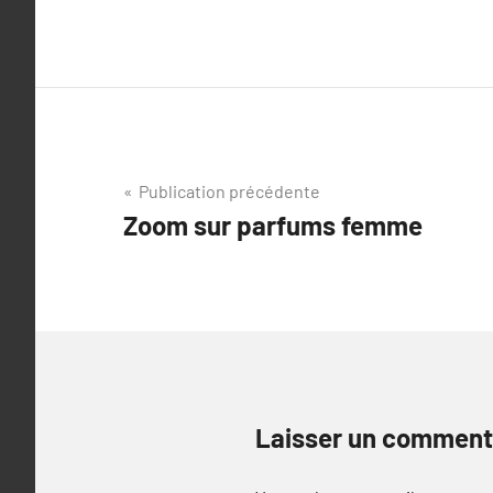
Navigation
Publication précédente
Zoom sur parfums femme
de
l’article
Laisser un comment