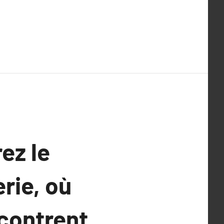
ez le
rie, où
ncontrent