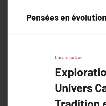
Aller
au
Pensées en évolutio
contenu
Uncategorized
Explorati
Univers Ca
Tradition 