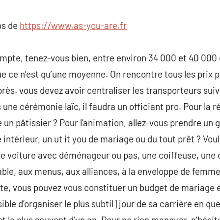
commentaire
os de
https://www.as-you-are.fr
ompte, tenez-vous bien, entre environ 34 000 et 40 000 e
 ce n’est qu’une moyenne. On rencontre tous les prix p
près. vous devez avoir centraliser les transporteurs sui
 une cérémonie laïc, il faudra un officiant pro. Pour la r
e un pâtissier ? Pour l’animation, allez-vous prendre un g
 intérieur, un ut it you de mariage ou du tout prêt ? Vo
de voiture avec déménageur ou pas, une coiffeuse, une c
able, aux menus, aux alliances, à la enveloppe de femme,
te, vous pouvez vous constituer un budget de mariage et
ble d’organiser le plus subtil] jour de sa carrière en qu
t le plus souvent d’un an. Pour ne rien manquer, n’hésit