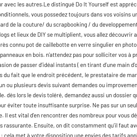
r avec les autres.Le distingué Do It Yourself est appréci
onditionnels, vous possedez toujours dans vos voisins u
rd de la couture/ du scrapbooking / du developpement
ogs et lieux de DIY se multiplient, vous allez découvrir 
très connu pot de caillebotte en verre singulier en phot
panneaux en bois. n’attendez pas pour solliciter vos à p
sion de passer d’idéal instants ( en tirant d’une main d’œ
 du fait que le endroit précédent, le prestataire de mar
 un ou plusieurs devis suivant demandes ou improvemen
e. dès lors le devis toléré, demandez aussi un dossier q
our éviter toute insuffisante surprise. Ne pas sur un seu
 Il est vital d’en rencontrer des nombreux pour vous déj
lus rassurante. Ensuite, on dit constamment qu’il faut a
 : cela met à votre disposition une envies des tarifs app