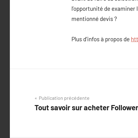
l’opportunité de examiner l
mentionné devis ?
Plus d’infos à propos de
ht
Navigation
Publication précédente
Tout savoir sur acheter Followe
de
l’article