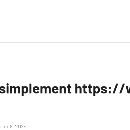
n
 simplement https:/
rier 8, 2024
Aucun