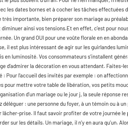
avec les dates bornes et à cocher les tâches effectuée
e très importante, bien préparer son mariage au préala
diminuer ainsi vos tensions.Et en effet, c’est pour nous
journée. Un grand OUI pour une voûte florale en en abond
e, il est plus intéressant de agir sur les guirlandes lumi
mis en luminosité. Vos consommateurs s’installent géné
marge d’admirer la décoration en vous attendant. Faites-l
 : Pour l’accueil des invités par exemple : on affectionne
s pour mettre votre table de libération, vos petits mouc
ganisation d’un mariage ou le jour j, la seule réponse re
ez déléguer : une personne du foyer, à un témoin ou à un
 lâcher-prise. Il faut savoir profiter de votre journée le 
arder sur les détails. Un mariage, il n’y en aura qu’un. Al