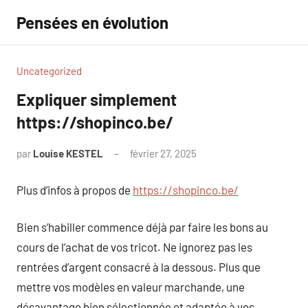
Aller
Pensées en évolution
au
contenu
Uncategorized
Expliquer simplement
https://shopinco.be/
par
Louise KESTEL
février 27, 2025
Aucun
commentaire
Plus d’infos à propos de
https://shopinco.be/
Bien s’habiller commence déjà par faire les bons au
cours de l’achat de vos tricot. Ne ignorez pas les
rentrées d’argent consacré à la dessous. Plus que
mettre vos modèles en valeur marchande, une
désavantage bien sélectionnée et adaptée à vos