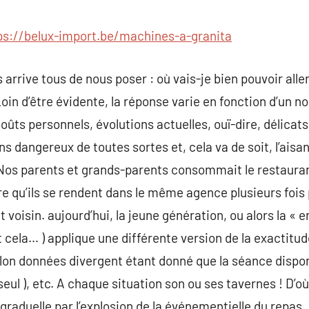
commentaire
ps://belux-import.be/machines-a-granita
 arrive tous de nous poser : où vais-je bien pouvoir aller 
oin d’être évidente, la réponse varie en fonction d’un n
oûts personnels, évolutions actuelles, ouï-dire, délicat
s dangereux de toutes sortes et, cela va de soit, l’aisa
. Nos parents et grands-parents consommait le restaura
rare qu’ils se rendent dans le même agence plusieurs foi
voisin. aujourd’hui, la jeune génération, ou alors la « en
cela… ) applique une différente version de la exactitude
elon données divergent étant donné que la séance dispo
seul ), etc. A chaque situation son ou ses tavernes ! D’
raduelle par l’explosion de la événementielle du repas. 