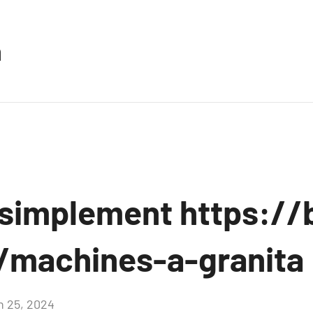
n
 simplement https://
/machines-a-granita
in 25, 2024
Aucun