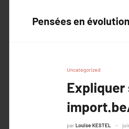
Aller
au
Pensées en évolutio
contenu
Uncategorized
Expliquer
import.be
par
Louise KESTEL
ju