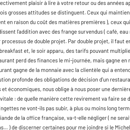
ectivement plaisir à lire à votre retour ou des années a
 trois grosses attitudes se distinguent. Ceux qui maintie
ment en raison du coût des matières premières ), ceux qu
issent l’addition avec des frange survendus ( café, eau 
 processus de double projet. Par double projet, il faut e
breakfast et, le soir apparu, des tarifs pouvant multiplie
urant perd des finances le mi-journée, mais gagne en n
taurant gagne de la monnaie avec la clientèle qui a ente
ution profonde des obligations de décision d’un restaur
s et économiques, nous oblige à nous poser une dernièr
itale : de quelle manière cette revirement va faire se d
ingettes ne vont-ils pas subir, à plus ou moins long ter
iande de la office française, va-t-elle négliger ( ne sera
s… ) de discerner certaines pour me joindre si le Michel