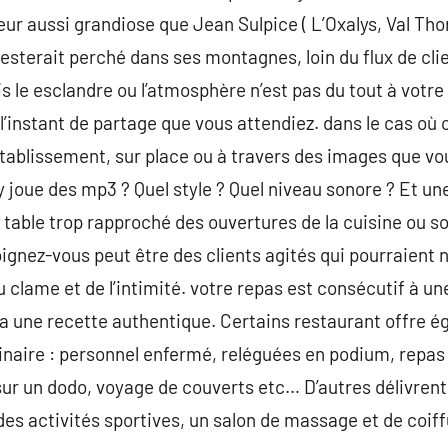
eur aussi grandiose que Jean Sulpice ( L’Oxalys, Val Tho
 resterait perché dans ses montagnes, loin du flux de cl
is le esclandre ou l’atmosphère n’est pas du tout à votre
instant de partage que vous attendiez. dans le cas où
’établissement, sur place ou à travers des images que vo
 y joue des mp3 ? Quel style ? Quel niveau sonore ? Et une
e table trop rapproché des ouvertures de la cuisine ou s
oignez-vous peut être des clients agités qui pourraient n
 clame et de l’intimité. votre repas est consécutif à une
ra une recette authentique. Certains restaurant offre 
dinaire : personnel enfermé, reléguées en podium, repas i
r un dodo, voyage de couverts etc… D’autres délivrent 
 des activités sportives, un salon de massage et de coi