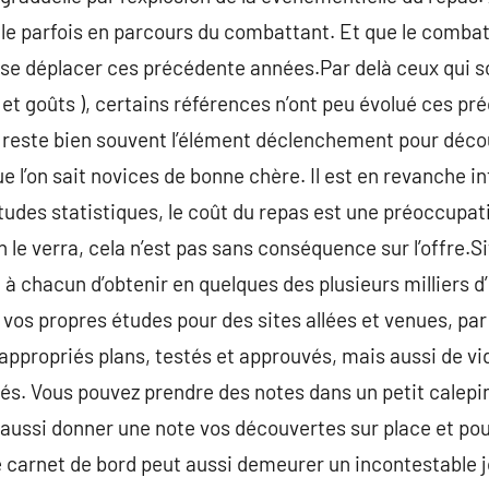
le parfois en parcours du combattant. Et que le combat
se déplacer ces précédente années.Par delà ceux qui 
et goûts ), certains références n’ont peu évolué ces pr
ui reste bien souvent l’élément déclenchement pour déc
e l’on sait novices de bonne chère. Il est en revanche in
tudes statistiques, le coût du repas est une préoccupati
n le verra, cela n’est pas sans conséquence sur l’offre.
é à chacun d’obtenir en quelques des plusieurs milliers 
e vos propres études pour des sites allées et venues, par
ppropriés plans, testés et approuvés, mais aussi de vi
és. Vous pouvez prendre des notes dans un petit calepi
aussi donner une note vos découvertes sur place et pou
Ce carnet de bord peut aussi demeurer un incontestable 