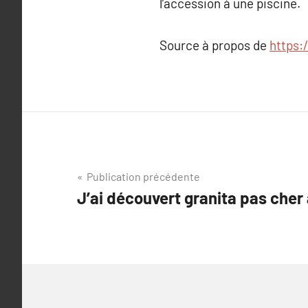
l’accession à une piscine.
Source à propos de
https:
Navigation
Publication précédente
J’ai découvert granita pas cher
de
l’article