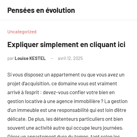
Aller
Pensées en évolution
au
contenu
Uncategorized
Expliquer simplement en cliquant ici
par
Louise KESTEL
avril 12, 2025
Aucun
commentaire
Si vous disposez un appartement ou que vous avez un
projet d’acquisition, ce domaine vous est vraiment
arrivé à l’esprit : devez-vous confier votre bien en
gestion locative à une agence immobilière ? La gestion
d’un immeuble est une responsabilité qui est loin d’être
délicate. De plus, les détenteurs particuliers ont bien
souvent une activité autre qui occupe leurs journées.
Gérer un appartement dure du temps, tant selon les