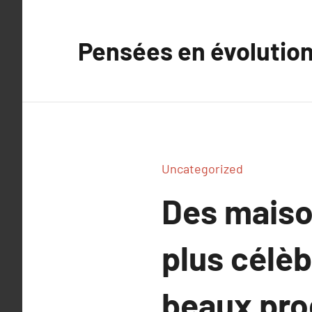
Aller
au
Pensées en évolutio
contenu
Uncategorized
Des maiso
plus célèb
beaux pro