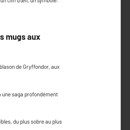
n clin d’œil, un symbole.
es mugs aux
blason de Gryffondor, aux
f à une saga profondément
ibles, du plus sobre au plus