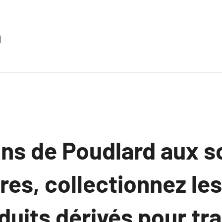
n
ns de Poudlard aux so
res, collectionnez les
duits dérivés pour tr