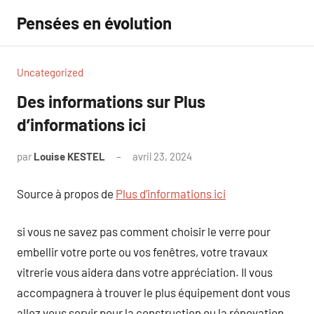
Aller
Pensées en évolution
au
contenu
Uncategorized
Des informations sur Plus
d’informations ici
par
Louise KESTEL
avril 23, 2024
Aucun
commentaire
Source à propos de
Plus d’informations ici
si vous ne savez pas comment choisir le verre pour
embellir votre porte ou vos fenêtres, votre travaux
vitrerie vous aidera dans votre appréciation. Il vous
accompagnera à trouver le plus équipement dont vous
allez vous servir pour la construction ou la rénovation