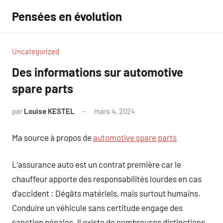
Aller
Pensées en évolution
au
contenu
Uncategorized
Des informations sur automotive
spare parts
par
Louise KESTEL
mars 4, 2024
Aucun
commentaire
Ma source à propos de
automotive spare parts
L’assurance auto est un contrat première car le
chauffeur apporte des responsabilités lourdes en cas
d’accident : Dégâts matériels, mais surtout humains.
Conduire un véhicule sans certitude engage des
sanction pénales. Il existe de nombreuses distinctions