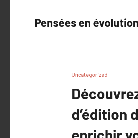
Aller
au
Pensées en évolutio
contenu
Uncategorized
Découvrez
d’édition d
enrichir v