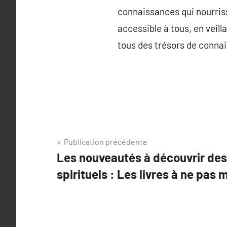
connaissances qui nourrisse
accessible à tous, en veill
tous des trésors de connais
Navigation
Publication précédente
Les nouveautés à découvrir des 
de
spirituels : Les livres à ne pas
l’article