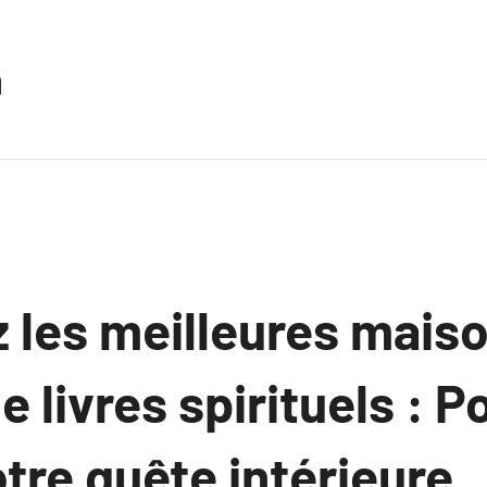
n
 les meilleures mais
e livres spirituels : P
otre quête intérieure.