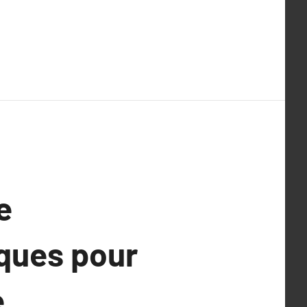
e
iques pour
e