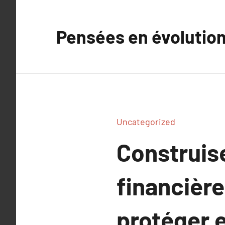
Aller
au
Pensées en évolutio
contenu
Uncategorized
Construis
financière
protéger e