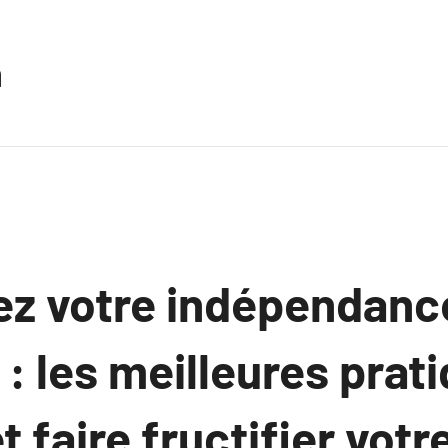
n
ez votre indépendanc
 : les meilleures prat
t faire fructifier votr