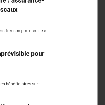
ne : assurance-
fiscaux
sifier son portefeuille et
mprévisible pour
ses bénéficiaires sur-