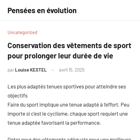
Aller
Pensées en évolution
au
contenu
Uncategorized
Conservation des vêtements de sport
pour prolonger leur durée de vie
par
Louise KESTEL
avril 15, 2025
Aucun
commentaire
Les plus adaptés tenues sportives pour atteindre ses
objectifs
Faire du sport implique une tenue adapté à l’effort. Peu
importe si c’est le cyclisme, chaque sport requiert une
tenue adaptée favorisant la performance.
Opter pour des vêtements adéquats pour une meilleure