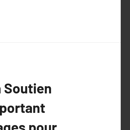
 Soutien
pportant
ages pour