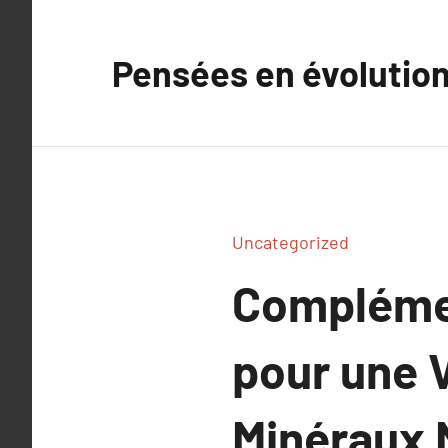
Aller
au
Pensées en évolutio
contenu
Uncategorized
Complémen
pour une V
Minéraux 