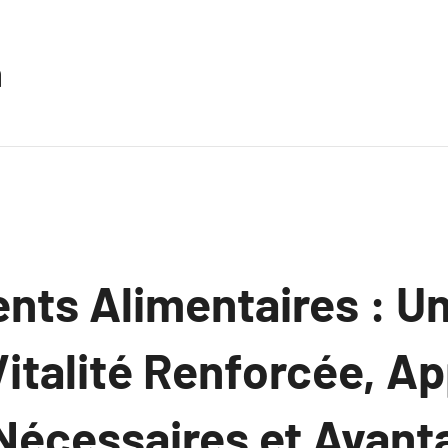
n
ts Alimentaires : Un
italité Renforcée, A
Nécessaires et Avant