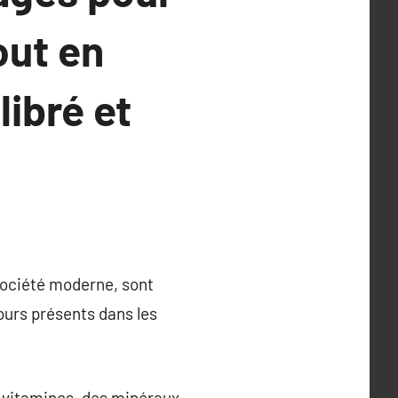
out en
ibré et
société moderne, sont
jours présents dans les
 vitamines, des minéraux,