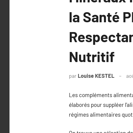
la Santé P
Respectan
Nutritif
par
Louise KESTEL
ao
Les compléments alimentai
élaborés pour suppléer l’a
régimes alimentaires quot
On trouve une sélection d