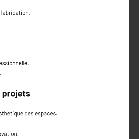
 fabrication.
essionnelle.
.
 projets
esthétique des espaces.
ovation.