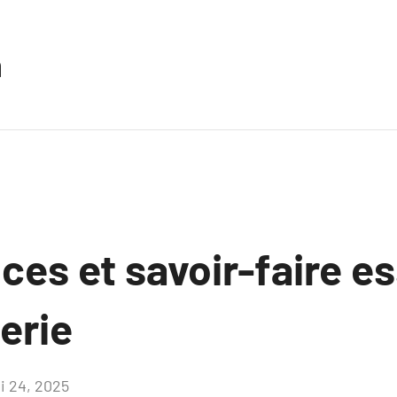
n
es et savoir-faire es
erie
i 24, 2025
Aucun