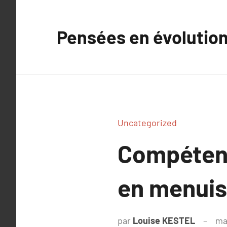
Aller
au
Pensées en évolutio
contenu
Uncategorized
Compétenc
en menuis
par
Louise KESTEL
ma