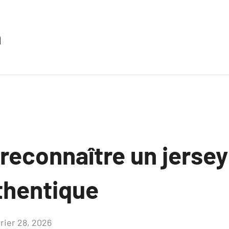
n
econnaître un jersey
thentique
vrier 28, 2026
Aucun