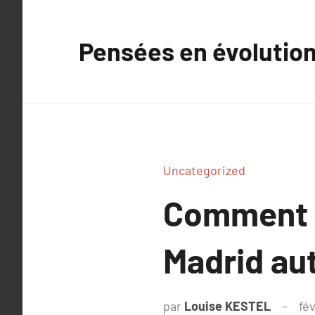
Aller
au
Pensées en évolutio
contenu
Uncategorized
Comment r
Madrid au
par
Louise KESTEL
fé