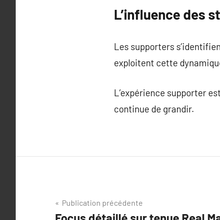
L’influence des s
Les supporters s’identifien
exploitent cette dynamiqu
L’expérience supporter est
continue de grandir.
Navigation
Publication précédente
Focus détaillé sur tenue Real M