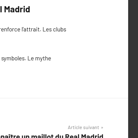
l Madrid
enforce l’attrait. Les clubs
s symboles. Le mythe
Article suivant
aître un maillot du Real Madrid