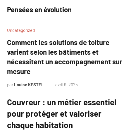
Aller
Pensées en évolution
au
contenu
Uncategorized
Comment les solutions de toiture
varient selon les bâtiments et
nécessitent un accompagnement sur
mesure
par
Louise KESTEL
avril 9, 2025
Aucun
commentaire
Couvreur : un métier essentiel
pour protéger et valoriser
chaque habitation