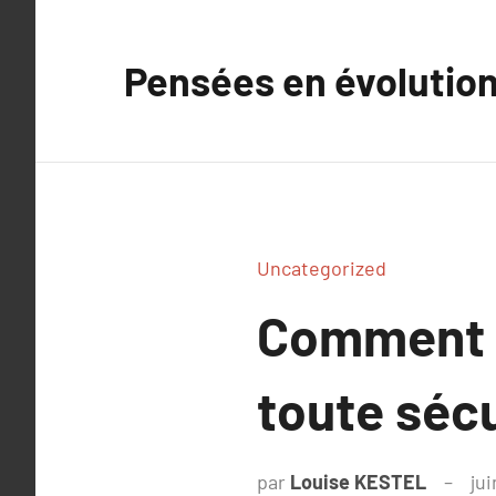
Aller
au
Pensées en évolutio
contenu
Uncategorized
Comment gé
toute sécu
par
Louise KESTEL
jui