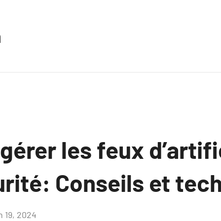
n
rer les feux d’artif
rité: Conseils et tec
n 19, 2024
Aucun