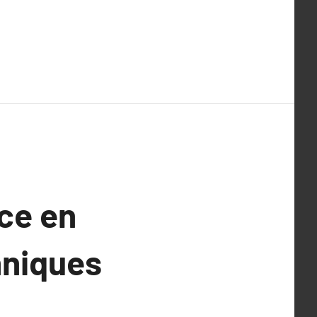
ice en
hniques