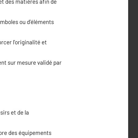
et des matières afin de
symboles ou d’éléments
cer l’originalité et
ent sur mesure validé par
irs et de la
core des équipements