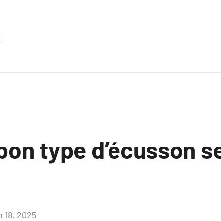
n
 bon type d’écusson s
n 18, 2025
Aucun