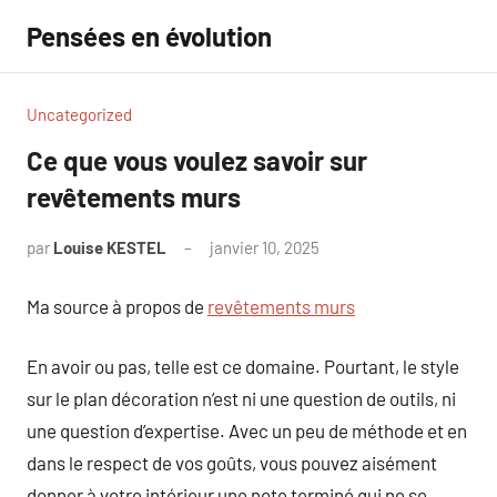
Aller
Pensées en évolution
au
contenu
Uncategorized
Ce que vous voulez savoir sur
revêtements murs
par
Louise KESTEL
janvier 10, 2025
Aucun
commentaire
Ma source à propos de
revêtements murs
En avoir ou pas, telle est ce domaine. Pourtant, le style
sur le plan décoration n’est ni une question de outils, ni
une question d’expertise. Avec un peu de méthode et en
dans le respect de vos goûts, vous pouvez aisément
donner à votre intérieur une note terminé qui ne se