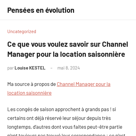
Aller
Pensées en évolution
au
contenu
Uncategorized
Ce que vous voulez savoir sur Channel
Manager pour la location saisonnière
par
Louise KESTEL
mai 8, 2024
Aucun
commentaire
Ma source à propos de
Channel Manager pour la
location saisonnière
Les congés de saison approchent à grands pas ! si
certains ont déjà réservé leur séjour depuis très
longtemps, d’autres dont vous faites peut-être partie
n’ont toujours pas trouvé leur corespondance : ce n’est