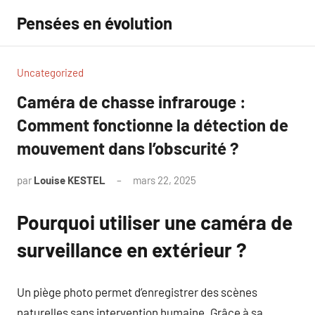
Aller
Pensées en évolution
au
contenu
Uncategorized
Caméra de chasse infrarouge :
Comment fonctionne la détection de
mouvement dans l’obscurité ?
par
Louise KESTEL
mars 22, 2025
Aucun
commentaire
Pourquoi utiliser une caméra de
surveillance en extérieur ?
Un piège photo permet d’enregistrer des scènes
naturelles sans intervention humaine. Grâce à sa