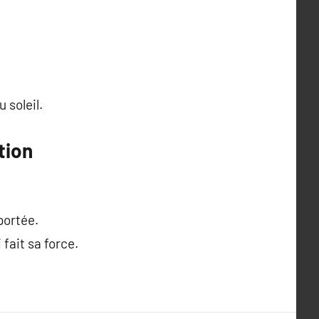
 soleil.
tion
portée.
fait sa force.