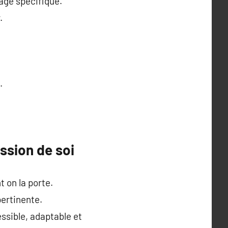
sage spécifique.
.
.
ession de soi
 on la porte.
pertinente.
ssible, adaptable et