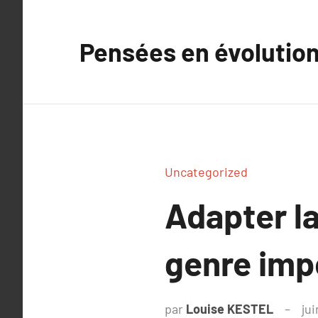
Aller
au
Pensées en évolutio
contenu
Uncategorized
Adapter l
genre imp
par
Louise KESTEL
jui