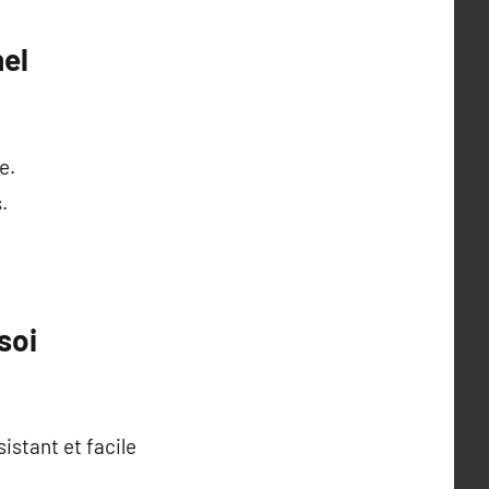
el
e.
.
soi
sistant et facile