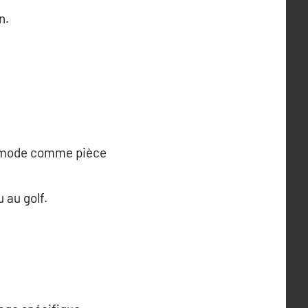
n.
la mode comme pièce
 au golf.