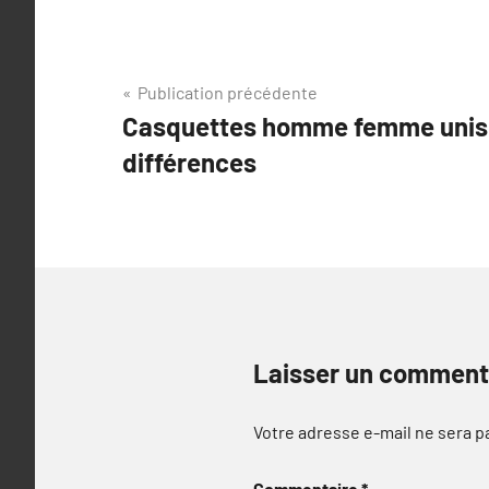
Navigation
Publication précédente
Casquettes homme femme unise
de
différences
l’article
Laisser un comment
Votre adresse e-mail ne sera p
Commentaire
*