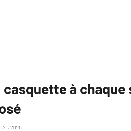
n
a casquette à chaque 
osé
n 21, 2025
Aucun