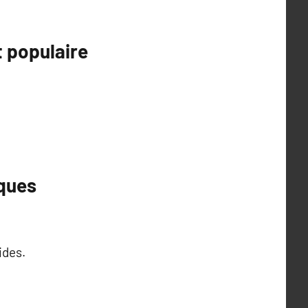
t populaire
iques
ides.