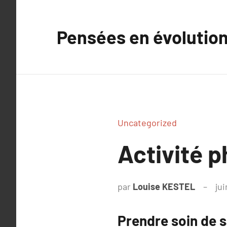
Aller
au
Pensées en évolutio
contenu
Uncategorized
Activité p
par
Louise KESTEL
jui
Prendre soin de s