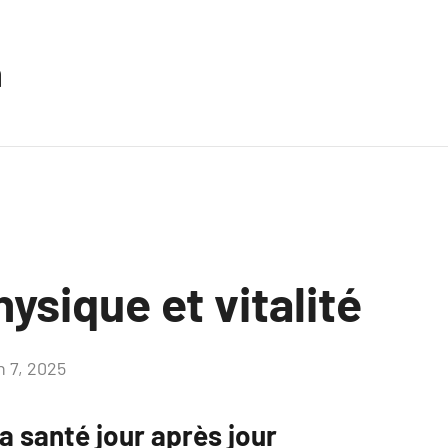
n
hysique et vitalité
n 7, 2025
Aucun
commentaire
a santé jour après jour