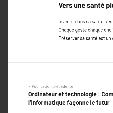
Vers une santé p
Investir dans sa santé c’est 
Chaque geste chaque choix 
Préserver sa santé est un 
Navigation
Publication précédente
Ordinateur et technologie : C
de
l’informatique façonne le futur
l’article