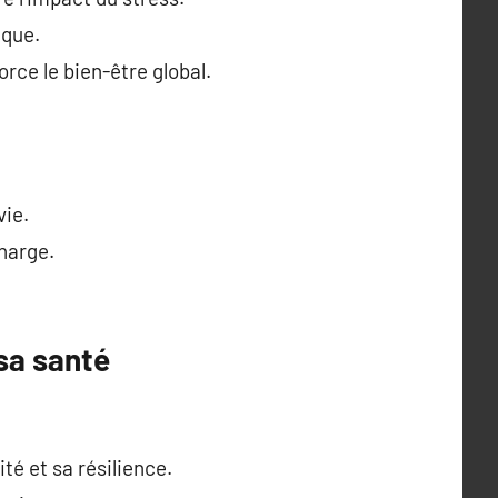
ique.
rce le bien-être global.
vie.
charge.
sa santé
é et sa résilience.