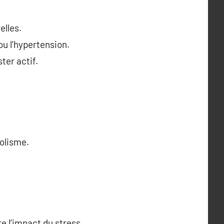
elles.
u l’hypertension.
ter actif.
olisme.
e l’impact du stress.